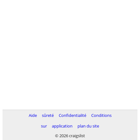
Aide
sûreté
Confidentialité
Conditions
sur
application
plan du site
© 2026 craigslist