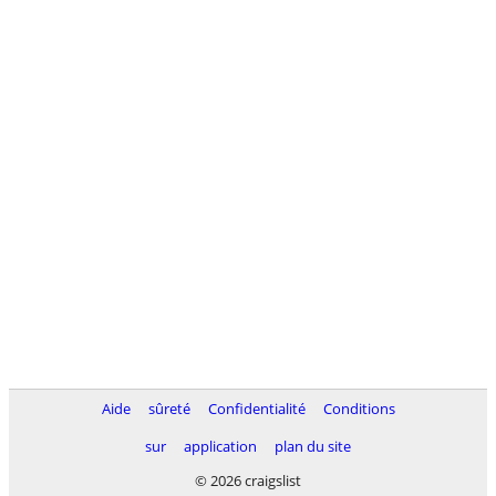
Aide
sûreté
Confidentialité
Conditions
sur
application
plan du site
© 2026 craigslist