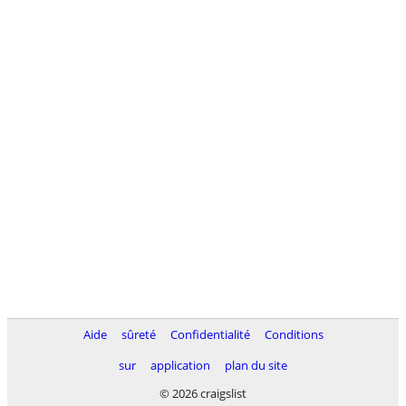
Aide
sûreté
Confidentialité
Conditions
sur
application
plan du site
© 2026 craigslist