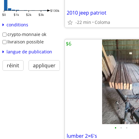
$130k
2010 jeep patriot
$0
$1k
$2k
$3k
-22 min
Coloma
conditions
crypto-monnaie ok
livraison possible
$6
langue de publication
réinit
appliquer
•
•
•
lumber 2×6's