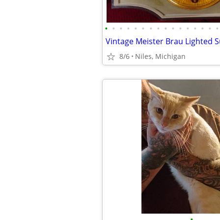
•
•
•
•
•
•
•
•
•
•
•
•
•
•
•
•
Vintage Meister Brau Lighted 
8/6
Niles, Michigan
•