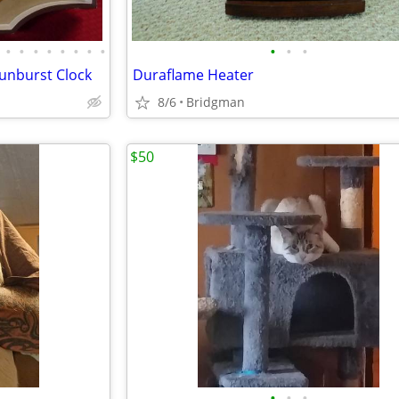
•
•
•
•
•
•
•
•
•
•
•
Sunburst Clock
Duraflame Heater
8/6
Bridgman
$50
•
•
•