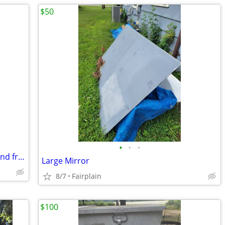
$50
•
•
•
Sleep number climate cool queen bed and frame
Large Mirror
8/7
Fairplain
$100