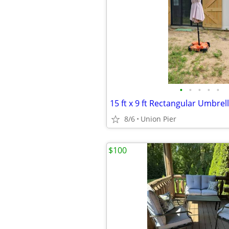
•
•
•
•
•
15 ft x 9 ft Rectangular Umbrel
8/6
Union Pier
$100