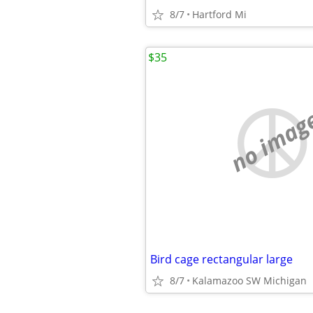
8/7
Hartford Mi
$35
no imag
Bird cage rectangular large
8/7
Kalamazoo SW Michigan