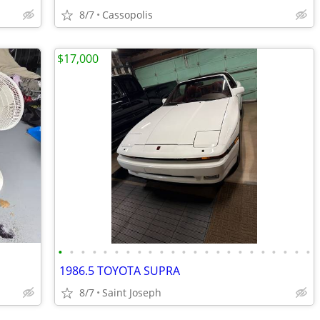
8/7
Cassopolis
$17,000
•
•
•
•
•
•
•
•
•
•
•
•
•
•
•
•
•
•
•
•
•
•
•
1986.5 TOYOTA SUPRA
8/7
Saint Joseph