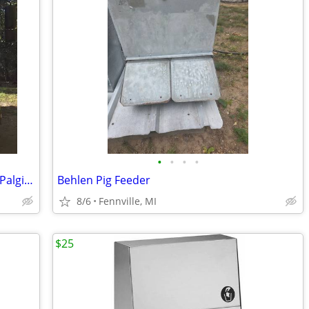
•
•
•
•
2024 Isuzu FTR Hooklift Truck with T22L Palginger Hooklift
Behlen Pig Feeder
8/6
Fennville, MI
$25