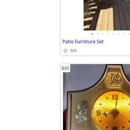
•
•
•
•
•
•
•
•
Patio Furniture Set
8/6
$45