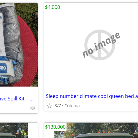
$4,000
no image
NEW Oil Dri Universal Automotive Spill Kit – Model L90698
8/7
Coloma
$130,000