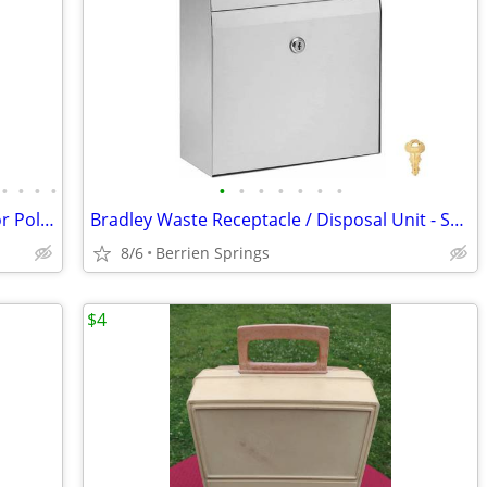
•
•
•
•
•
•
•
•
•
•
•
Archetype Outdoor Lighting with Arm for Pole or Wall-mount, White - NE
Bradley Waste Receptacle / Disposal Unit - Surface Mounted - NEW
8/6
Berrien Springs
$4