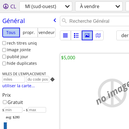
CL
MI (sud-ouest)
À vendre
Général
Tous
propr.
vendeur
der
rech titres uniq
Image jointe
publié jour
$5,000
hide duplicates
MILES DE L’EMPLACEMENT
no imag

utiliser la carte...
Prix
Gratuit
$
– $
avg: $280