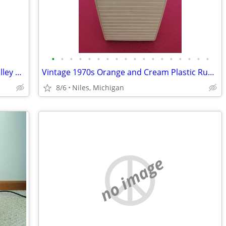
•
•
•
•
•
•
•
•
•
•
•
•
•
•
•
•
•
•
NEW Danco 80978 VA-1 Cartridge for Valley Single-Handle Faucets
Vintage 1970s Orange and Cream Plastic Rubbermaid Sidekick Cooler
8/6
Niles, Michigan
no image