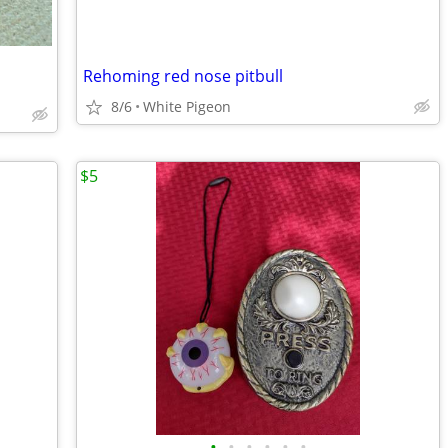
Rehoming red nose pitbull
8/6
White Pigeon
$5
•
•
•
•
•
•