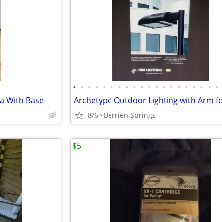
•
•
•
•
•
•
•
•
•
•
•
•
•
•
•
•
•
•
•
•
la With Base
8/6
Berrien Springs
$5