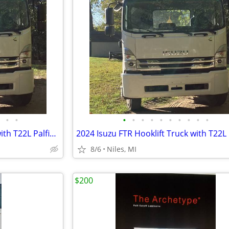
•
•
•
•
•
•
•
•
•
•
•
•
2024 Isuzu FTR Hooklift Truck with T22L Palfinger Hooklift
8/6
Niles, MI
$200