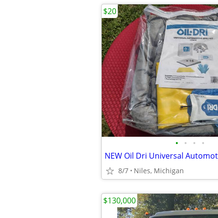
$20
•
•
•
•
8/7
Niles, Michigan
$130,000