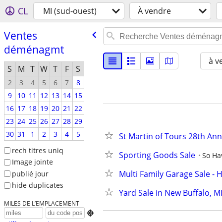
CL
MI (sud-ouest)
À vendre
Ventes
déménagmt
à v
S
M
T
W
T
F
S
2
3
4
5
6
7
8
9
10
11
12
13
14
15
16
17
18
19
20
21
22
23
24
25
26
27
28
29
30
31
1
2
3
4
5
St Martin of Tours 28th A
rech titres uniq
Sporting Goods Sale
So Ha
Image jointe
Multi Family Garage Sale 
publié jour
hide duplicates
Yard Sale in New Buffalo, M
MILES DE L’EMPLACEMENT
