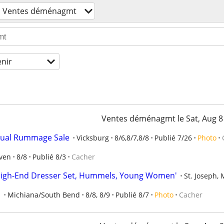
Ventes déménagmt
enir
Ventes déménagmt le Sat, Aug 8
nnual Rummage Sale
Vicksburg
8/6,8/7,8/8
Publié 7/26
Photo
ven
8/8
Publié 8/3
Cacher
- High-End Dresser Set, Hummels, Young Women'
St. Joseph, 
I
Michiana/South Bend
8/8, 8/9
Publié 8/7
Photo
Cacher